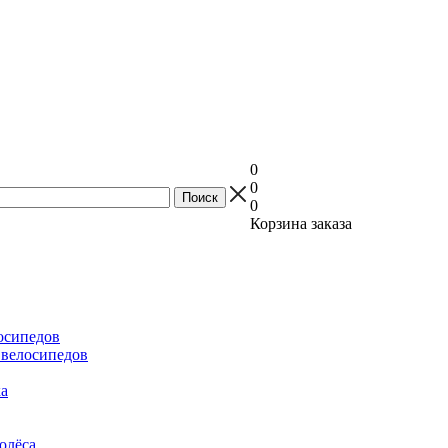
0
0
0
Корзина заказа
осипедов
 велосипедов
ка
олёса