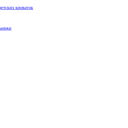
детских кроваток
ьники