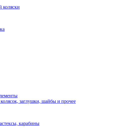
й коляски
ка
элементы
 колясок, заглушки, шайбы и прочее
астексы, карабины