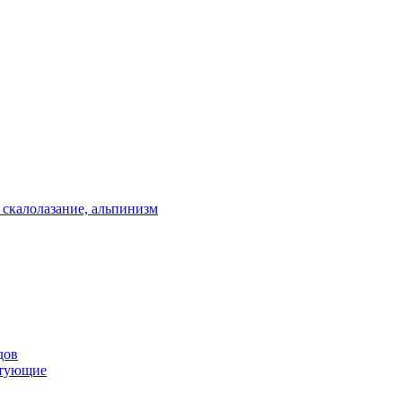
 скалолазание, альпинизм
дов
ктующие