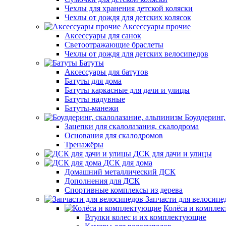
Чехлы для хранения детской коляски
Чехлы от дождя для детских колясок
Аксессуары прочие
Аксессуары для санок
Светоотражающие браслеты
Чехлы от дождя для детских велосипедов
Батуты
Аксессуары для батутов
Батуты для дома
Батуты каркасные для дачи и улицы
Батуты надувные
Батуты-манежи
Боулдеринг,
Зацепки для скалолазания, скалодрома
Основания для скалодромов
Тренажёры
ДСК для дачи и улицы
ДСК для дома
Домашний металлический ДСК
Дополнения для ДСК
Спортивные комплексы из дерева
Запчасти для велосипе
Колёса и компле
Втулки колес и их комплектующие