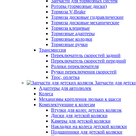
Запчасти для тормозных систем
Роторы (тормозные диски)
Тормоза V-Brake
Тормоза дисковые гидравлические
Тормоза дисковые механические
Тормоза клещевые
Тормозные адаптеры
Тормозные колодки
Тормозные ручки
Трансмиссия
Переключатель скоростей задний
Переключатель скоростей передний
Ролики переключателя
Ручки переключения скоростей
Трос, оплетка
Запчасти для детск
Адаптеры для автолюлек
Колеса
Механизмы крепления люльки к шасси
Комплектующие к колесам
Втулки для колес детских колясок
Диски для детской коляски
Камеры для детской коляски
Накладки на колеса детской коляски
Подшипники для детской коляски