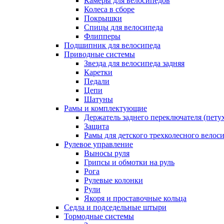
Камеры для велосипедов
Колеса в сборе
Покрышки
Спицы для велосипеда
Флипперы
Подшипник для велосипеда
Приводные системы
Звезда для велосипеда задняя
Каретки
Педали
Цепи
Шатуны
Рамы и комплектующие
Держатель заднего переключателя (пету
Защита
Рамы для детского трехколесного велос
Рулевое управление
Выносы руля
Грипсы и обмотки на руль
Рога
Рулевые колонки
Рули
Якоря и проставочные кольца
Седла и подседельные штыри
Тормодные системы