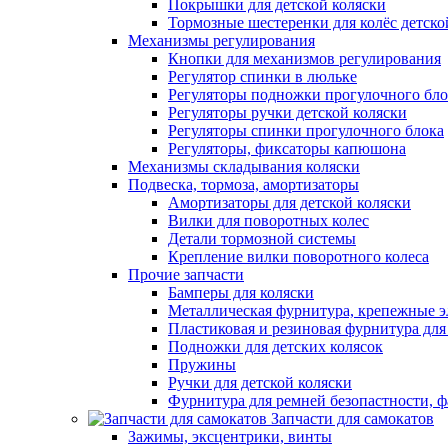
Покрышки для детской коляски
Тормозные шестеренки для колёс детско
Механизмы регулирования
Кнопки для механизмов регулирования
Регулятор спинки в люльке
Регуляторы подножки прогулочного бло
Регуляторы ручки детской коляски
Регуляторы спинки прогулочного блока
Регуляторы, фиксаторы капюшона
Механизмы складывания коляски
Подвеска, тормоза, амортизаторы
Амортизаторы для детской коляски
Вилки для поворотных колес
Детали тормозной системы
Крепление вилки поворотного колеса
Прочие запчасти
Бамперы для коляски
Металлическая фурнитура, крепежные 
Пластиковая и резиновая фурнитура для
Подножки для детских колясок
Пружины
Ручки для детской коляски
Фурнитура для ремней безопастности, ф
Запчасти для самокатов
Зажимы, эксцентрики, винты