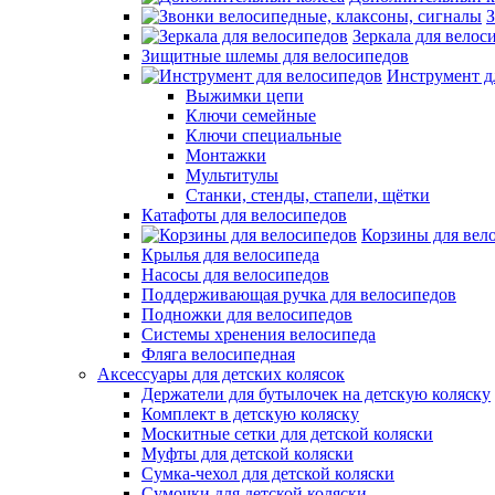
З
Зеркала для велос
Зищитные шлемы для велосипедов
Инструмент д
Выжимки цепи
Ключи семейные
Ключи специальные
Монтажки
Мультитулы
Станки, стенды, стапели, щётки
Катафоты для велосипедов
Корзины для вел
Крылья для велосипеда
Насосы для велосипедов
Поддерживающая ручка для велосипедов
Подножки для велосипедов
Системы хренения велосипеда
Фляга велосипедная
Аксессуары для детских колясок
Держатели для бутылочек на детскую коляску
Комплект в детскую коляску
Москитные сетки для детской коляски
Муфты для детской коляски
Сумка-чехол для детской коляски
Сумочки для детской коляски