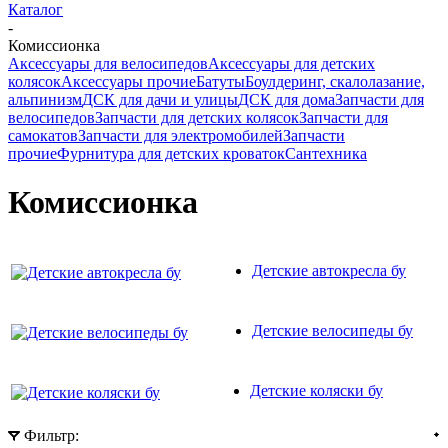
Каталог
-
Комиссионка
Аксессуары для велосипедов
Аксессуары для детских
колясок
Аксессуары прочие
Батуты
Боулдеринг, скалолазание,
альпинизм
ДСК для дачи и улицы
ДСК для дома
Запчасти для
велосипедов
Запчасти для детских колясок
Запчасти для
самокатов
Запчасти для электромобилей
Запчасти
прочие
Фурнитура для детских кроваток
Сантехника
Комиссионка
Детские автокресла бу
Детские велосипеды бу
Детские коляски бу
Фильтр: