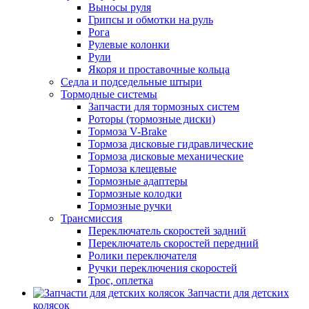
Выносы руля
Грипсы и обмотки на руль
Рога
Рулевые колонки
Рули
Якоря и проставочные кольца
Седла и подседельные штыри
Тормодные системы
Запчасти для тормозных систем
Роторы (тормозные диски)
Тормоза V-Brake
Тормоза дисковые гидравлические
Тормоза дисковые механические
Тормоза клещевые
Тормозные адаптеры
Тормозные колодки
Тормозные ручки
Трансмиссия
Переключатель скоростей задний
Переключатель скоростей передний
Ролики переключателя
Ручки переключения скоростей
Трос, оплетка
Запчасти для детских
колясок