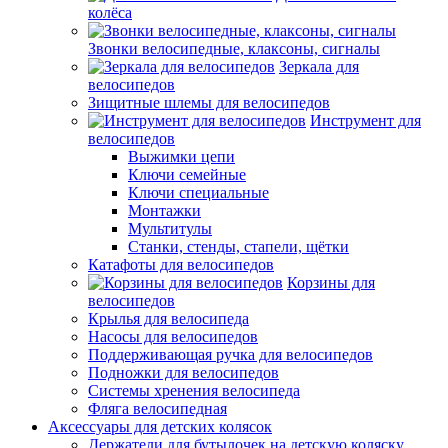
колёса
Звонки велосипедные, клаксоны, сигналы
Зеркала для
велосипедов
Зищитные шлемы для велосипедов
Инструмент для
велосипедов
Выжимки цепи
Ключи семейные
Ключи специальные
Монтажки
Мультитулы
Станки, стенды, стапели, щётки
Катафоты для велосипедов
Корзины для
велосипедов
Крылья для велосипеда
Насосы для велосипедов
Поддерживающая ручка для велосипедов
Подножки для велосипедов
Системы хренения велосипеда
Фляга велосипедная
Аксессуары для детских колясок
Держатели для бутылочек на детскую коляску