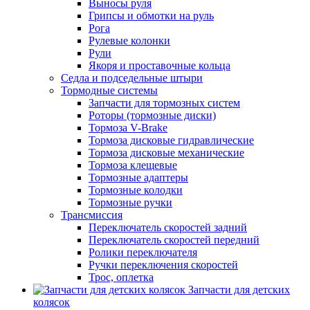
Выносы руля
Грипсы и обмотки на руль
Рога
Рулевые колонки
Рули
Якоря и проставочные кольца
Седла и подседельные штыри
Тормодные системы
Запчасти для тормозных систем
Роторы (тормозные диски)
Тормоза V-Brake
Тормоза дисковые гидравлические
Тормоза дисковые механические
Тормоза клещевые
Тормозные адаптеры
Тормозные колодки
Тормозные ручки
Трансмиссия
Переключатель скоростей задний
Переключатель скоростей передний
Ролики переключателя
Ручки переключения скоростей
Трос, оплетка
Запчасти для детских
колясок