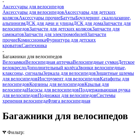
-
Аксессуары для велосипедов
Аксессуары для велосипедов
Аксессуары для детских
колясок
Аксессуары прочие
Батуты
Боулдеринг, скалолазание,
альпинизм
ДСК для дачи и улицы
ДСК для дома
Запчасти для
велосипедов
Запчасти для детских колясок
Запчасти для
самокатов
Запчасти для электромобилей
Запчасти
прочие
Комиссионка
Фурнитура для детских
кроваток
Сантехника
-
Багажники для велосипедов
Велозамки
Велосипедная аптечка
Велосипедные сумки
Детское
велокресло
Дополнительный колёса
Звонки велосипедные,
клаксоны, сигналы
Зеркала для велосипедов
Зищитные шлемы
для велосипедов
Инструмент для велосипедов
Катафоты для
велосипедов
Корзины для велосипедов
Крылья для
велосипеда
Насосы для велосипедов
Поддерживающая ручка
для велосипедов
Подножки для велосипедов
Системы
хренения велосипеда
Фляга велосипедная
Багажники для велосипедов
Фильтр: