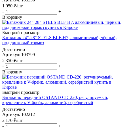
1 950
₽
/шт
-
+
В корзину
Быстрый просмотр
Багажник 24"-28" STELS BLF-H7, алюминиевый, чёрный,
под дисковый тормоз
Достаточно
Артикул
: 103799
2 350
₽
/шт
-
+
В корзину
Быстрый просмотр
Багажник передний OSTAND CD-220, регулируемый,
крепление к V-брейк, алюминий, серебристый
Достаточно
Артикул
: 102212
2 170
₽
/шт
-
+