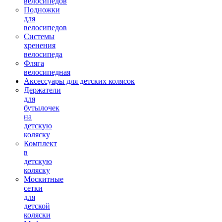
велосипедов
Подножки
для
велосипедов
Системы
хренения
велосипеда
Фляга
велосипедная
Аксессуары для детских колясок
Держатели
для
бутылочек
на
детскую
коляску
Комплект
в
детскую
коляску
Москитные
сетки
для
детской
коляски