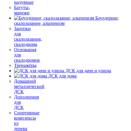
надувные
Батуты-
манежи
Боулдеринг,
скалолазание, альпинизм
Зацепки
для
скалолазания,
скалодрома
Основания
для
скалодромов
Тренажёры
ДСК для дачи и улицы
ДСК для дома
Домашний
металлический
ДСК
Дополнения
для
ДСК
Спортивные
комплексы
из
дерева