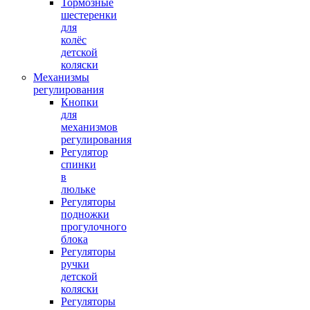
Тормозные
шестеренки
для
колёс
детской
коляски
Механизмы
регулирования
Кнопки
для
механизмов
регулирования
Регулятор
спинки
в
люльке
Регуляторы
подножки
прогулочного
блока
Регуляторы
ручки
детской
коляски
Регуляторы