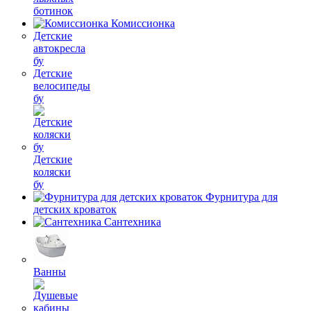
ботинок
Комиссионка
Детские
автокресла
бу
Детские
велосипеды
бу
Детские
коляски
бу
Фурнитура для
детских кроваток
Сантехника
Ванны