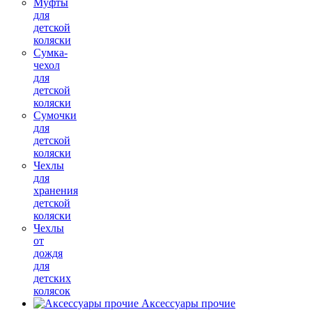
Муфты
для
детской
коляски
Сумка-
чехол
для
детской
коляски
Сумочки
для
детской
коляски
Чехлы
для
хранения
детской
коляски
Чехлы
от
дождя
для
детских
колясок
Аксессуары прочие