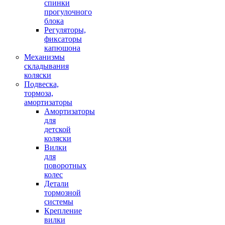
спинки
прогулочного
блока
Регуляторы,
фиксаторы
капюшона
Механизмы
складывания
коляски
Подвеска,
тормоза,
амортизаторы
Амортизаторы
для
детской
коляски
Вилки
для
поворотных
колес
Детали
тормозной
системы
Крепление
вилки