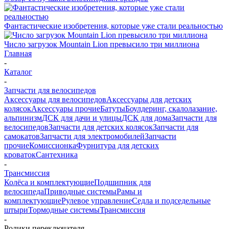
Фантастические изобретения, которые уже стали реальностью
Число загрузок Mountain Lion превысило три миллиона
Главная
-
Каталог
-
Запчасти для велосипедов
Аксессуары для велосипедов
Аксессуары для детских
колясок
Аксессуары прочие
Батуты
Боулдеринг, скалолазание,
альпинизм
ДСК для дачи и улицы
ДСК для дома
Запчасти для
велосипедов
Запчасти для детских колясок
Запчасти для
самокатов
Запчасти для электромобилей
Запчасти
прочие
Комиссионка
Фурнитура для детских
кроваток
Сантехника
-
Трансмиссия
Колёса и комплектующие
Подшипник для
велосипеда
Приводные системы
Рамы и
комплектующие
Рулевое управление
Седла и подседельные
штыри
Тормодные системы
Трансмиссия
-
Ролики переключателя