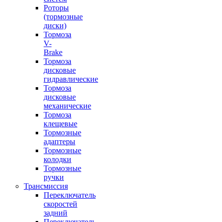
Роторы
(тормозные
диски)
Тормоза
V-
Brake
Тормоза
дисковые
гидравлические
Тормоза
дисковые
механические
Тормоза
клещевые
Тормозные
адаптеры
Тормозные
колодки
Тормозные
ручки
Трансмиссия
Переключатель
скоростей
задний
Переключатель