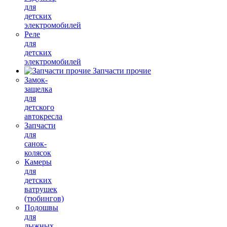
для
детских
электромобилей
Реле
для
детских
электромобилей
Запчасти прочие
Замок-
защелка
для
детского
автокресла
Запчасти
для
санок-
колясок
Камеры
для
детских
ватрушек
(тюбингов)
Подошвы
для
лыжных