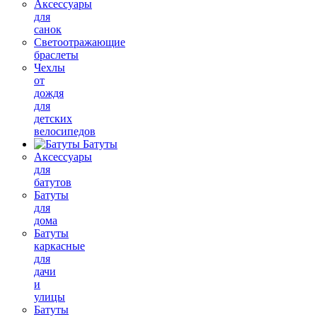
Аксессуары
для
санок
Светоотражающие
браслеты
Чехлы
от
дождя
для
детских
велосипедов
Батуты
Аксессуары
для
батутов
Батуты
для
дома
Батуты
каркасные
для
дачи
и
улицы
Батуты