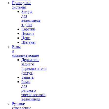
Приводные
системы
Звезда
для
велосипеда
задняя
Каретки
Педали
Цепи
Шатуны
Рамы
и
комплектующие
Держатель
заднего
переключателя
(петух)
Защита
Рамы
для
детского
трехколесного
велосипеда
Рулевое
управление