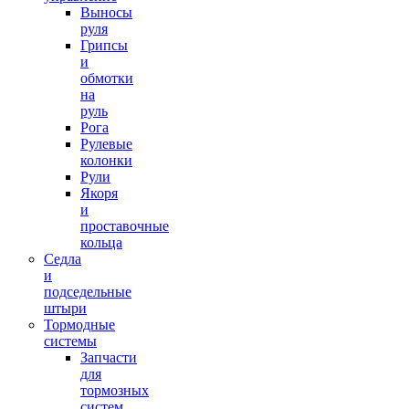
Выносы
руля
Грипсы
и
обмотки
на
руль
Рога
Рулевые
колонки
Рули
Якоря
и
проставочные
кольца
Седла
и
подседельные
штыри
Тормодные
системы
Запчасти
для
тормозных
систем