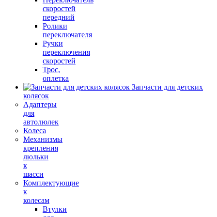
скоростей
передний
Ролики
переключателя
Ручки
переключения
скоростей
Трос,
оплетка
Запчасти для детских
колясок
Адаптеры
для
автолюлек
Колеса
Механизмы
крепления
люльки
к
шасси
Комплектующие
к
колесам
Втулки