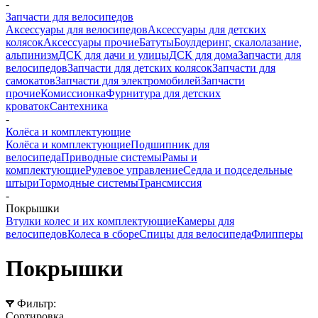
-
Запчасти для велосипедов
Аксессуары для велосипедов
Аксессуары для детских
колясок
Аксессуары прочие
Батуты
Боулдеринг, скалолазание,
альпинизм
ДСК для дачи и улицы
ДСК для дома
Запчасти для
велосипедов
Запчасти для детских колясок
Запчасти для
самокатов
Запчасти для электромобилей
Запчасти
прочие
Комиссионка
Фурнитура для детских
кроваток
Сантехника
-
Колёса и комплектующие
Колёса и комплектующие
Подшипник для
велосипеда
Приводные системы
Рамы и
комплектующие
Рулевое управление
Седла и подседельные
штыри
Тормодные системы
Трансмиссия
-
Покрышки
Втулки колес и их комплектующие
Камеры для
велосипедов
Колеса в сборе
Спицы для велосипеда
Флипперы
Покрышки
Фильтр:
Сортировка