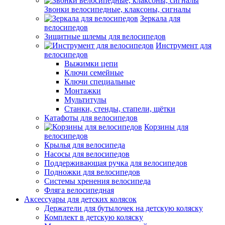
Звонки велосипедные, клаксоны, сигналы
Зеркала для
велосипедов
Зищитные шлемы для велосипедов
Инструмент для
велосипедов
Выжимки цепи
Ключи семейные
Ключи специальные
Монтажки
Мультитулы
Станки, стенды, стапели, щётки
Катафоты для велосипедов
Корзины для
велосипедов
Крылья для велосипеда
Насосы для велосипедов
Поддерживающая ручка для велосипедов
Подножки для велосипедов
Системы хренения велосипеда
Фляга велосипедная
Аксессуары для детских колясок
Держатели для бутылочек на детскую коляску
Комплект в детскую коляску