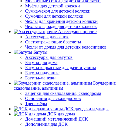
Москитные сетки для детской коляски
Муфты для детской коляски
Сумка-чехол для детской коляски
Сумочки для детской коляски
Чехлы для хранения детской коляски
Чехлы от дождя для детских колясок
Аксессуары прочие
Аксессуары для санок
Светоотражающие браслеты
Чехлы от дождя для детских велосипедов
Батуты
Аксессуары для батутов
Батуты для дома
Батуты каркасные для дачи и улицы
Батуты надувные
Батуты-манежи
Боулдеринг,
скалолазание, альпинизм
Зацепки для скалолазания, скалодрома
Основания для скалодромов
Тренажёры
ДСК для дачи и улицы
ДСК для дома
Домашний металлический ДСК
Дополнения для ДСК