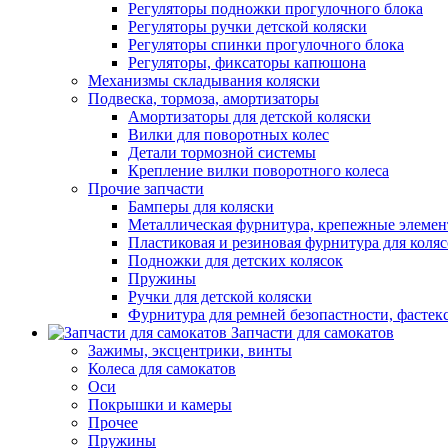
Регуляторы подножки прогулочного блока
Регуляторы ручки детской коляски
Регуляторы спинки прогулочного блока
Регуляторы, фиксаторы капюшона
Механизмы складывания коляски
Подвеска, тормоза, амортизаторы
Амортизаторы для детской коляски
Вилки для поворотных колес
Детали тормозной системы
Крепление вилки поворотного колеса
Прочие запчасти
Бамперы для коляски
Металлическая фурнитура, крепежные элеме
Пластиковая и резиновая фурнитура для коляс
Подножки для детских колясок
Пружины
Ручки для детской коляски
Фурнитура для ремней безопастности, фастек
Запчасти для самокатов
Зажимы, эксцентрики, винты
Колеса для самокатов
Оси
Покрышки и камеры
Прочее
Пружины