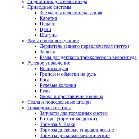
Подшипник для велосипеда
Приводные системы
Звезда для велосипеда задняя
Каретки
Педали
Цепи
Шатуны
Рамы и комплектующие
Держатель заднего переключателя (петух)
Защита
Рамы для детского трехколесного велосипеда
Рулевое управление
Выносы руля
Грипсы и обмотки на руль
Рога
Рулевые колонки
Рули
Якоря и проставочные кольца
Седла и подседельные штыри
Тормодные системы
Запчасти для тормозных систем
Роторы (тормозные диски)
Тормоза V-Brake
Тормоза дисковые гидравлические
Тормоза дисковые механические