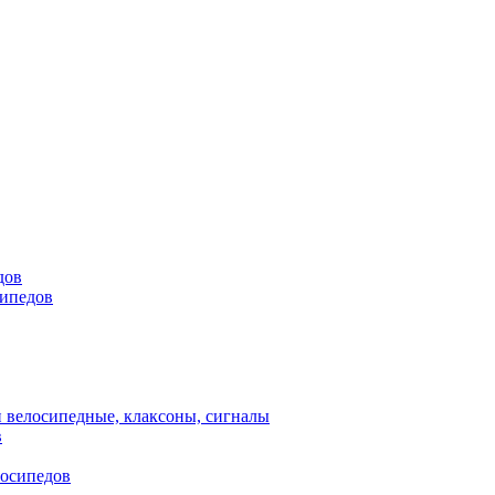
дов
сипедов
 велосипедные, клаксоны, сигналы
в
лосипедов