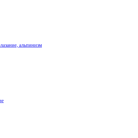
олазание, альпинизм
ие