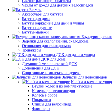
Светоотражающие браслеты
Чехлы от дождя для детских велосипедов
Батуты
Аксессуары для батутов
Батуты для дома
Батуты каркасные для дачи и улицы
Батуты надувные
Батуты-манежи
Боулдеринг, скал
Зацепки для скалолазания, скалодрома
Основания для скалодромов
Тренажёры
ДСК для дачи и улицы
ДСК для дома
Домашний металлический ДСК
Дополнения для ДСК
Спортивные комплексы из дерева
Запчасти для велосипедов
Колёса и комплектующ
Втулки колес и их комплектующие
Камеры для велосипедов
Колеса в сборе
Покрышки
Спицы для велосипеда
Флипперы