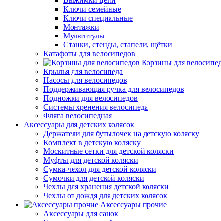
Выжимки цепи
Ключи семейные
Ключи специальные
Монтажки
Мультитулы
Станки, стенды, стапели, щётки
Катафоты для велосипедов
Корзины для велосипе
Крылья для велосипеда
Насосы для велосипедов
Поддерживающая ручка для велосипедов
Подножки для велосипедов
Системы хренения велосипеда
Фляга велосипедная
Аксессуары для детских колясок
Держатели для бутылочек на детскую коляску
Комплект в детскую коляску
Москитные сетки для детской коляски
Муфты для детской коляски
Сумка-чехол для детской коляски
Сумочки для детской коляски
Чехлы для хранения детской коляски
Чехлы от дождя для детских колясок
Аксессуары прочие
Аксессуары для санок