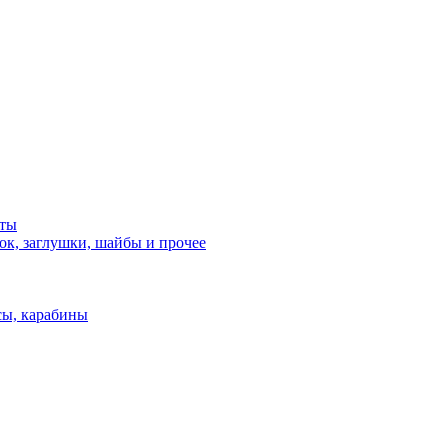
нты
ок, заглушки, шайбы и прочее
сы, карабины