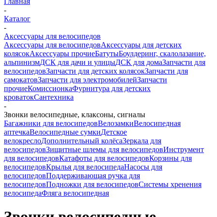
Главная
-
Каталог
-
Аксессуары для велосипедов
Аксессуары для велосипедов
Аксессуары для детских
колясок
Аксессуары прочие
Батуты
Боулдеринг, скалолазание,
альпинизм
ДСК для дачи и улицы
ДСК для дома
Запчасти для
велосипедов
Запчасти для детских колясок
Запчасти для
самокатов
Запчасти для электромобилей
Запчасти
прочие
Комиссионка
Фурнитура для детских
кроваток
Сантехника
-
Звонки велосипедные, клаксоны, сигналы
Багажники для велосипедов
Велозамки
Велосипедная
аптечка
Велосипедные сумки
Детское
велокресло
Дополнительный колёса
Зеркала для
велосипедов
Зищитные шлемы для велосипедов
Инструмент
для велосипедов
Катафоты для велосипедов
Корзины для
велосипедов
Крылья для велосипеда
Насосы для
велосипедов
Поддерживающая ручка для
велосипедов
Подножки для велосипедов
Системы хренения
велосипеда
Фляга велосипедная
Звонки велосипедные,