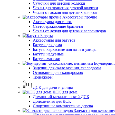
Сумочки для детской коляски
Чехлы для хранения детской коляски
Чехлы от дождя для детских колясок
Аксессуары прочие
Аксессуары для санок
Светоотражающие браслеты
Чехлы от дождя для детских велосипедов
Батуты
Аксессуары для батутов
Батуты для дома
Батуты каркасные для дачи и улицы
Батуты надувные
Батуты-манежи
Боулдеринг,
Зацепки для скалолазания, скалодрома
Основания для скалодромов
Тренажёры
ДСК для дачи и улицы
ДСК для дома
Домашний металлический ДСК
Дополнения для ДСК
Спортивные комплексы из дерева
Запчасти для велосипе