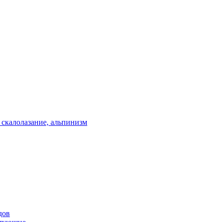
 скалолазание, альпинизм
дов