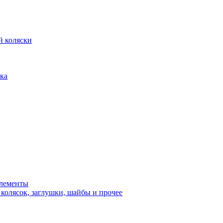
й коляски
ка
элементы
 колясок, заглушки, шайбы и прочее