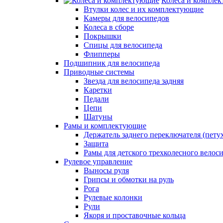
Колёса и компле
Втулки колес и их комплектующие
Камеры для велосипедов
Колеса в сборе
Покрышки
Спицы для велосипеда
Флипперы
Подшипник для велосипеда
Приводные системы
Звезда для велосипеда задняя
Каретки
Педали
Цепи
Шатуны
Рамы и комплектующие
Держатель заднего переключателя (пету
Защита
Рамы для детского трехколесного велос
Рулевое управление
Выносы руля
Грипсы и обмотки на руль
Рога
Рулевые колонки
Рули
Якоря и проставочные кольца