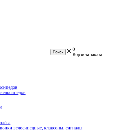
0
Корзина заказа
осипедов
 велосипедов
ка
олёса
вонки велосипедные, клаксоны, сигналы