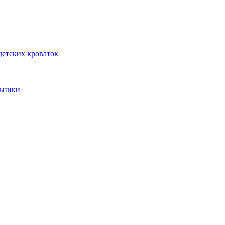
детских кроваток
ьники