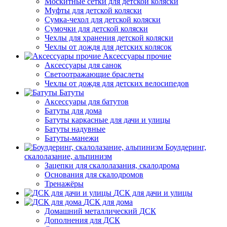
Москитные сетки для детской коляски
Муфты для детской коляски
Сумка-чехол для детской коляски
Сумочки для детской коляски
Чехлы для хранения детской коляски
Чехлы от дождя для детских колясок
Аксессуары прочие
Аксессуары для санок
Светоотражающие браслеты
Чехлы от дождя для детских велосипедов
Батуты
Аксессуары для батутов
Батуты для дома
Батуты каркасные для дачи и улицы
Батуты надувные
Батуты-манежи
Боулдеринг,
скалолазание, альпинизм
Зацепки для скалолазания, скалодрома
Основания для скалодромов
Тренажёры
ДСК для дачи и улицы
ДСК для дома
Домашний металлический ДСК
Дополнения для ДСК