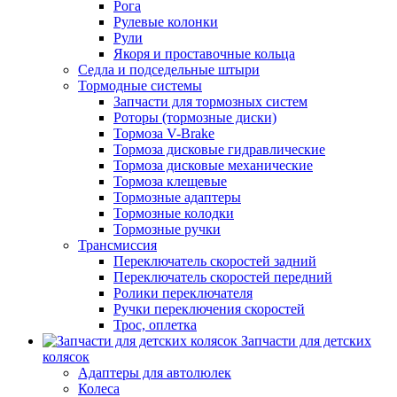
Рога
Рулевые колонки
Рули
Якоря и проставочные кольца
Седла и подседельные штыри
Тормодные системы
Запчасти для тормозных систем
Роторы (тормозные диски)
Тормоза V-Brake
Тормоза дисковые гидравлические
Тормоза дисковые механические
Тормоза клещевые
Тормозные адаптеры
Тормозные колодки
Тормозные ручки
Трансмиссия
Переключатель скоростей задний
Переключатель скоростей передний
Ролики переключателя
Ручки переключения скоростей
Трос, оплетка
Запчасти для детских
колясок
Адаптеры для автолюлек
Колеса