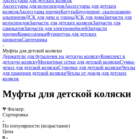
Аксессуары для детских колясок
Аксессуары для велосипедов
Аксессуары для детских
колясок
Аксессуары прочие
Батуты
Боулдеринг, скалолазание,
альпинизм
ДСК для дачи и улицы
ДСК для дома
Запчасти для
велосипедов
Запчасти для детских колясок
Запчасти для
самокатов
Запчасти для электромобилей
Запчасти
прочие
Комиссионка
Фурнитура для детских
кроваток
Сантехника
-
Муфты для детской коляски
Держатели для бутылочек на детскую коляску
Комплект в
детскую коляску
Москитные сетки для детской коляски
Сумка-
чехол для детской коляски
Сумочки для детской коляски
Чехлы
для хранения детской коляски
Чехлы от дождя для детских
колясок
Муфты для детской коляски
Фильтр:
Сортировка
По популярности (возрастание)
Цена