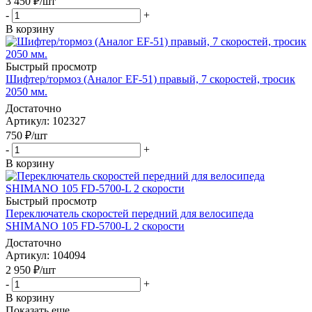
3 450
₽
/шт
-
+
В корзину
Быстрый просмотр
Шифтер/тормоз (Аналог EF-51) правый, 7 скоростей, тросик
2050 мм.
Достаточно
Артикул
: 102327
750
₽
/шт
-
+
В корзину
Быстрый просмотр
Переключатель скоростей передний для велосипеда
SHIMANO 105 FD-5700-L 2 скорости
Достаточно
Артикул
: 104094
2 950
₽
/шт
-
+
В корзину
Показать еще