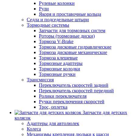
Рулевые колонки
Рули
Якоря и проставочные кольца
Седла и подседельные штыри
Тормодные системы
Запчасти для тормозных систем
Роторы (тормозные диски)
Тормоза V-Brake
Тормоза дисковые гидравлические
Тормоза дисковые механические
Тормоза клещевые
Тормозные адаптеры
Тормозные колодки
Тормозные ручки
Трансмиссия
Переключатель скоростей задний
Переключатель скоростей передний
Ролики переключателя
Ручки переключения скоростей
Трос, оплетка
Запчасти для детских
колясок
Адаптеры для автолюлек
Колеса
Механизмы крепления люльки к шасси