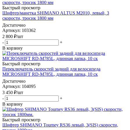
Быстрый просмотр
Шифтер/манетка SHIMANO ALTUS M2010, левый, 3
скорости, тросик 1800 мм
Достаточно
Артикул
: 103362
2 800
₽
/шт
-
+
В корзину
Быстрый просмотр
Переключатель скоростей задний для велосипеда
MICROSHIFT RD-M785L, длинная лапка, 10 ск
Достаточно
Артикул
: 104095
3 450
₽
/шт
-
+
В корзину
Быстрый просмотр
Шифтер SHIMANO Tourney RS36 левый, 3(SIS) скорости,