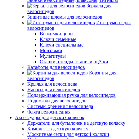
Звонки велосипедные, клаксоны, сигналы
Зеркала для
велосипедов
Зищитные шлемы для велосипедов
Инструмент для
велосипедов
Выжимки цепи
Ключи семейные
Ключи специальные
Монтажки
Мультитулы
Станки, стенды, стапели, щётки
Катафоты для велосипедов
Корзины для
велосипедов
Крылья для велосипеда
Насосы для велосипедов
Поддерживающая ручка для велосипедов
Подножки для велосипедов
Системы хренения велосипеда
Фляга велосипедная
Аксессуары для детских колясок
Держатели для бутылочек на детскую коляску
Комплект в детскую коляску
Москитные сетки для детской коляски