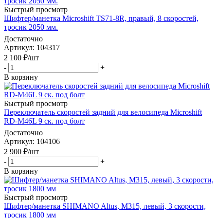
Быстрый просмотр
Шифтер/манетка Microshift TS71-8R, правый, 8 скоростей,
тросик 2050 мм.
Достаточно
Артикул
: 104317
2 100
₽
/шт
-
+
В корзину
Быстрый просмотр
Переключатель скоростей задний для велосипеда Microshift
RD-M46L 9 ск. под болт
Достаточно
Артикул
: 104106
2 900
₽
/шт
-
+
В корзину
Быстрый просмотр
Шифтер/манетка SHIMANO Altus, M315, левый, 3 скорости,
тросик 1800 мм