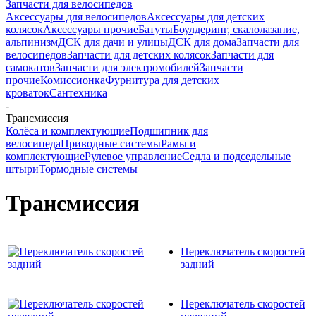
Запчасти для велосипедов
Аксессуары для велосипедов
Аксессуары для детских
колясок
Аксессуары прочие
Батуты
Боулдеринг, скалолазание,
альпинизм
ДСК для дачи и улицы
ДСК для дома
Запчасти для
велосипедов
Запчасти для детских колясок
Запчасти для
самокатов
Запчасти для электромобилей
Запчасти
прочие
Комиссионка
Фурнитура для детских
кроваток
Сантехника
-
Трансмиссия
Колёса и комплектующие
Подшипник для
велосипеда
Приводные системы
Рамы и
комплектующие
Рулевое управление
Седла и подседельные
штыри
Тормодные системы
Трансмиссия
Переключатель скоростей
задний
Переключатель скоростей