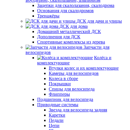
Боулдеринг, скалолазание, альпинизм
Зацепки для скалолазания, скалодрома
Основания для скалодромов
Тренажёры
ДСК для дачи и улицы
ДСК для дома
Домашний металлический ДСК
Дополнения для ДСК
Спортивные комплексы из дерева
Запчасти для
велосипедов
Колёса и
комплектующие
Втулки колес и их комплектующие
Камеры для велосипедов
Колеса в сборе
Покрышки
Спицы для велосипеда
Флипперы
Подшипник для велосипеда
Приводные системы
Звезда для велосипеда задняя
Каретки
Педали
Цепи