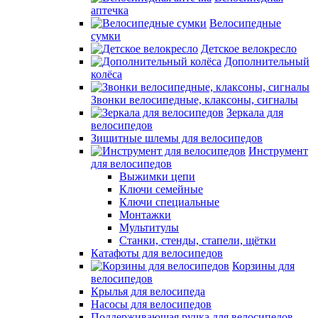
аптечка
Велосипедные
сумки
Детское велокресло
Дополнительный
колёса
Звонки велосипедные, клаксоны, сигналы
Зеркала для
велосипедов
Зищитные шлемы для велосипедов
Инструмент
для велосипедов
Выжимки цепи
Ключи семейные
Ключи специальные
Монтажки
Мультитулы
Станки, стенды, стапели, щётки
Катафоты для велосипедов
Корзины для
велосипедов
Крылья для велосипеда
Насосы для велосипедов
Поддерживающая ручка для велосипедов