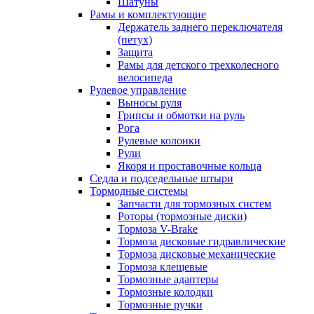
Шатуны
Рамы и комплектующие
Держатель заднего переключателя
(петух)
Защита
Рамы для детского трехколесного
велосипеда
Рулевое управление
Выносы руля
Грипсы и обмотки на руль
Рога
Рулевые колонки
Рули
Якоря и проставочные кольца
Седла и подседельные штыри
Тормодные системы
Запчасти для тормозных систем
Роторы (тормозные диски)
Тормоза V-Brake
Тормоза дисковые гидравлические
Тормоза дисковые механические
Тормоза клещевые
Тормозные адаптеры
Тормозные колодки
Тормозные ручки