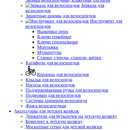
Звонки велосипедные, клаксоны, сигналы
Зеркала для
велосипедов
Зищитные шлемы для велосипедов
Инструмент для
велосипедов
Выжимки цепи
Ключи семейные
Ключи специальные
Монтажки
Мультитулы
Станки, стенды, стапели, щётки
Катафоты для велосипедов
Корзины для велосипедов
Крылья для велосипеда
Насосы для велосипедов
Поддерживающая ручка для велосипедов
Подножки для велосипедов
Системы хренения велосипеда
Фляга велосипедная
Аксессуары для детских колясок
Держатели для бутылочек на детскую коляску
Комплект в детскую коляску
Москитные сетки для детской коляски