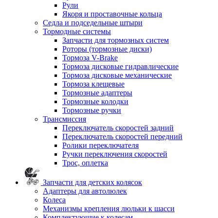
Рули
Якоря и проставочные кольца
Седла и подседельные штыри
Тормодные системы
Запчасти для тормозных систем
Роторы (тормозные диски)
Тормоза V-Brake
Тормоза дисковые гидравлические
Тормоза дисковые механические
Тормоза клещевые
Тормозные адаптеры
Тормозные колодки
Тормозные ручки
Трансмиссия
Переключатель скоростей задний
Переключатель скоростей передний
Ролики переключателя
Ручки переключения скоростей
Трос, оплетка
Запчасти для детских колясок
Адаптеры для автолюлек
Колеса
Механизмы крепления люльки к шасси
Комплектующие к колесам