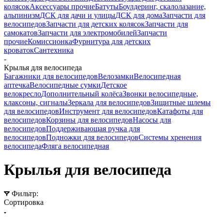
колясок
Аксессуары прочие
Батуты
Боулдеринг, скалолазание,
альпинизм
ДСК для дачи и улицы
ДСК для дома
Запчасти для
велосипедов
Запчасти для детских колясок
Запчасти для
самокатов
Запчасти для электромобилей
Запчасти
прочие
Комиссионка
Фурнитура для детских
кроваток
Сантехника
-
Крылья для велосипеда
Багажники для велосипедов
Велозамки
Велосипедная
аптечка
Велосипедные сумки
Детское
велокресло
Дополнительный колёса
Звонки велосипедные,
клаксоны, сигналы
Зеркала для велосипедов
Зищитные шлемы
для велосипедов
Инструмент для велосипедов
Катафоты для
велосипедов
Корзины для велосипедов
Насосы для
велосипедов
Поддерживающая ручка для
велосипедов
Подножки для велосипедов
Системы хренения
велосипеда
Фляга велосипедная
Крылья для велосипеда
Фильтр:
Сортировка