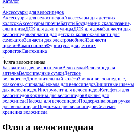
Каталог
-
Аксессуары для велосипедов
Аксессуары для велосипедов
Аксессуары для детских
колясок
Аксессуары прочие
Батуты
Боулдеринг, скалолазание,
альпинизм
ДСК для дачи и улицы
ДСК для дома
Запчасти для
велосипедов
Запчасти для детских колясок
Запчасти для
самокатов
Запчасти для электромобилей
Запчасти
прочие
Комиссионка
Фурнитура для детских
кроваток
Сантехника
-
Фляга велосипедная
Багажники для велосипедов
Велозамки
Велосипедная
аптечка
Велосипедные сумки
Детское
велокресло
Дополнительный колёса
Звонки велосипедные,
клаксоны, сигналы
Зеркала для велосипедов
Зищитные шлемы
для велосипедов
Инструмент для велосипедов
Катафоты для
велосипедов
Корзины для велосипедов
Крылья для
велосипеда
Насосы для велосипедов
Поддерживающая ручка
для велосипедов
Подножки для велосипедов
Системы
хренения велосипеда
Фляга велосипедная