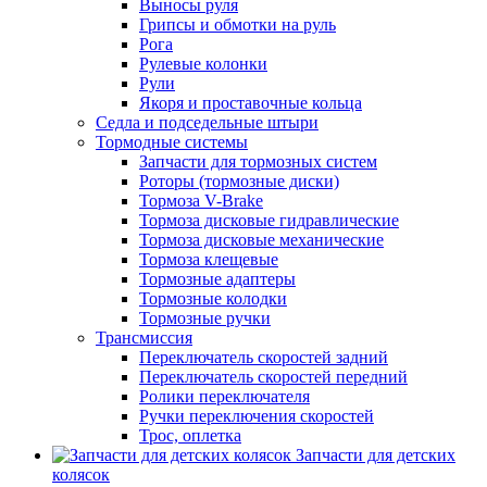
Выносы руля
Грипсы и обмотки на руль
Рога
Рулевые колонки
Рули
Якоря и проставочные кольца
Седла и подседельные штыри
Тормодные системы
Запчасти для тормозных систем
Роторы (тормозные диски)
Тормоза V-Brake
Тормоза дисковые гидравлические
Тормоза дисковые механические
Тормоза клещевые
Тормозные адаптеры
Тормозные колодки
Тормозные ручки
Трансмиссия
Переключатель скоростей задний
Переключатель скоростей передний
Ролики переключателя
Ручки переключения скоростей
Трос, оплетка
Запчасти для детских
колясок