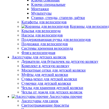
Ключи семейные
Ключи специальные
Монтажки
Мультитулы
Станки, стенды, стапели, щётки
Катафоты для велосипедов
Корзины для велосипе
Крылья для велосипеда
Насосы для велосипедов
Поддерживающая ручка для велосипедов
Подножки для велосипедов
Системы хренения велосипеда
Фляга велосипедная
Аксессуары для детских колясок
Держатели для бутылочек на детскую коляску
Комплект в детскую коляску
Москитные сетки для детской коляски
Муфты для детской коляски
Сумка-чехол для детской коляски
Сумочки для детской коляски
Чехлы для хранения детской коляски
Чехлы от дождя для детских колясок
Аксессуары прочие
Аксессуары для санок
Светоотражающие браслеты