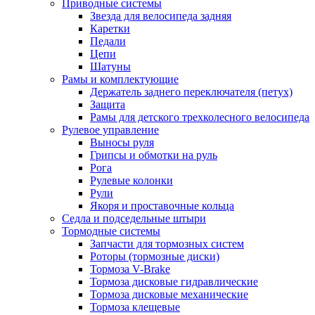
Приводные системы
Звезда для велосипеда задняя
Каретки
Педали
Цепи
Шатуны
Рамы и комплектующие
Держатель заднего переключателя (петух)
Защита
Рамы для детского трехколесного велосипеда
Рулевое управление
Выносы руля
Грипсы и обмотки на руль
Рога
Рулевые колонки
Рули
Якоря и проставочные кольца
Седла и подседельные штыри
Тормодные системы
Запчасти для тормозных систем
Роторы (тормозные диски)
Тормоза V-Brake
Тормоза дисковые гидравлические
Тормоза дисковые механические
Тормоза клещевые