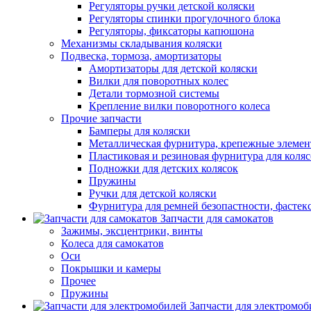
Регуляторы ручки детской коляски
Регуляторы спинки прогулочного блока
Регуляторы, фиксаторы капюшона
Механизмы складывания коляски
Подвеска, тормоза, амортизаторы
Амортизаторы для детской коляски
Вилки для поворотных колес
Детали тормозной системы
Крепление вилки поворотного колеса
Прочие запчасти
Бамперы для коляски
Металлическая фурнитура, крепежные элеме
Пластиковая и резиновая фурнитура для коляс
Подножки для детских колясок
Пружины
Ручки для детской коляски
Фурнитура для ремней безопастности, фастек
Запчасти для самокатов
Зажимы, эксцентрики, винты
Колеса для самокатов
Оси
Покрышки и камеры
Прочее
Пружины
Запчасти для электромоб