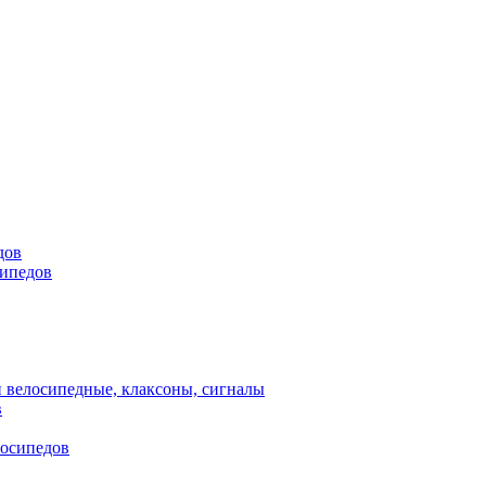
дов
сипедов
 велосипедные, клаксоны, сигналы
в
лосипедов