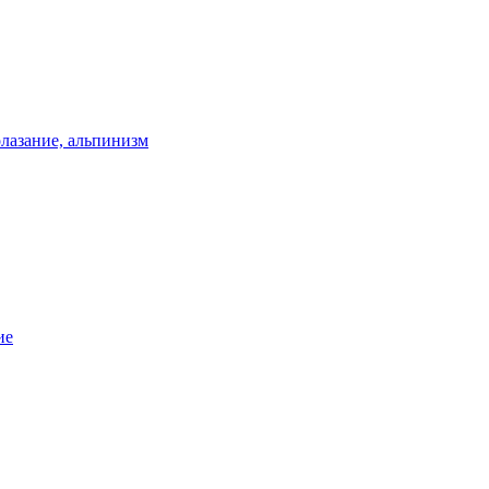
олазание, альпинизм
ие