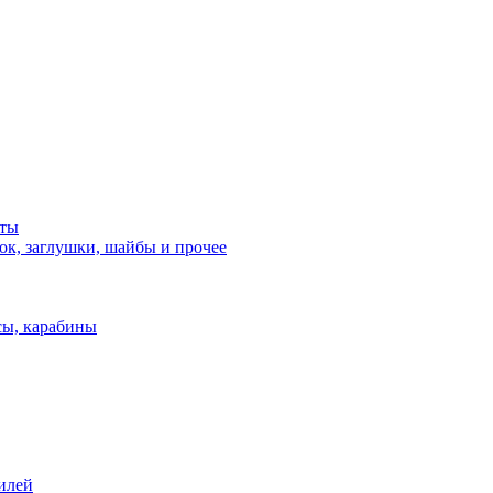
нты
ок, заглушки, шайбы и прочее
сы, карабины
илей