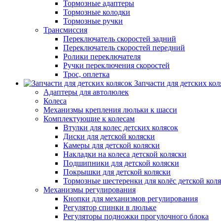
Тормозные адаптеры
Тормозные колодки
Тормозные ручки
Трансмиссия
Переключатель скоростей задний
Переключатель скоростей передний
Ролики переключателя
Ручки переключения скоростей
Трос, оплетка
Запчасти для детских кол
Адаптеры для автолюлек
Колеса
Механизмы крепления люльки к шасси
Комплектующие к колесам
Втулки для колес детских колясок
Диски для детской коляски
Камеры для детской коляски
Накладки на колеса детской коляски
Подшипники для детской коляски
Покрышки для детской коляски
Тормозные шестеренки для колёс детской кол
Механизмы регулирования
Кнопки для механизмов регулирования
Регулятор спинки в люльке
Регуляторы подножки прогулочного блока