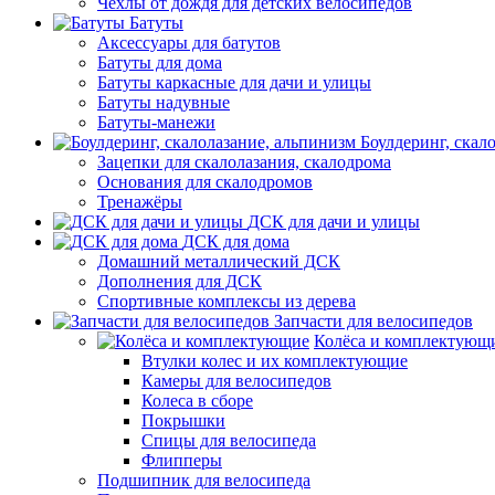
Чехлы от дождя для детских велосипедов
Батуты
Аксессуары для батутов
Батуты для дома
Батуты каркасные для дачи и улицы
Батуты надувные
Батуты-манежи
Боулдеринг, скал
Зацепки для скалолазания, скалодрома
Основания для скалодромов
Тренажёры
ДСК для дачи и улицы
ДСК для дома
Домашний металлический ДСК
Дополнения для ДСК
Спортивные комплексы из дерева
Запчасти для велосипедов
Колёса и комплектующ
Втулки колес и их комплектующие
Камеры для велосипедов
Колеса в сборе
Покрышки
Спицы для велосипеда
Флипперы
Подшипник для велосипеда