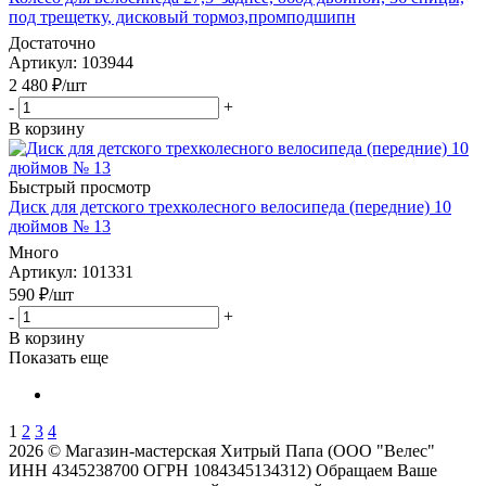
под трещетку, дисковый тормоз,промподшипн
Достаточно
Артикул
: 103944
2 480
₽
/шт
-
+
В корзину
Быстрый просмотр
Диск для детского трехколесного велосипеда (передние) 10
дюймов № 13
Много
Артикул
: 101331
590
₽
/шт
-
+
В корзину
Показать еще
1
2
3
4
2026 © Магазин-мастерская Хитрый Папа (ООО "Велес"
ИНН 4345238700 ОГРН 1084345134312) Обращаем Ваше