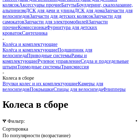
колясок
Аксессуары прочие
Батуты
Боулдеринг, скалолазание,
альпинизм
ДСК для дачи и улицы
ДСК для дома
Запчасти для
велосипедов
Запчасти для детских колясок
Запчасти для
самокатов
Запчасти для электромобилей
Запчасти
прочие
Комиссионка
Фурнитура для детских
кроваток
Сантехника
-
Колёса и комплектующие
Колёса и комплектующие
Подшипник для
велосипеда
Приводные системы
Рамы и
комплектующие
Рулевое управление
Седла и подседельные
штыри
Тормодные системы
Трансмиссия
-
Колеса в сборе
Втулки колес и их комплектующие
Камеры для
велосипедов
Покрышки
Спицы для велосипеда
Флипперы
Колеса в сборе
Фильтр:
Сортировка
По популярности (возрастание)