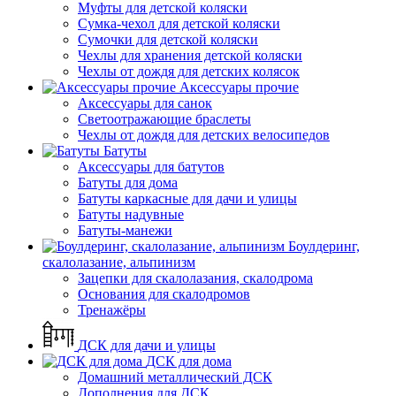
Муфты для детской коляски
Сумка-чехол для детской коляски
Сумочки для детской коляски
Чехлы для хранения детской коляски
Чехлы от дождя для детских колясок
Аксессуары прочие
Аксессуары для санок
Светоотражающие браслеты
Чехлы от дождя для детских велосипедов
Батуты
Аксессуары для батутов
Батуты для дома
Батуты каркасные для дачи и улицы
Батуты надувные
Батуты-манежи
Боулдеринг,
скалолазание, альпинизм
Зацепки для скалолазания, скалодрома
Основания для скалодромов
Тренажёры
ДСК для дачи и улицы
ДСК для дома
Домашний металлический ДСК
Дополнения для ДСК