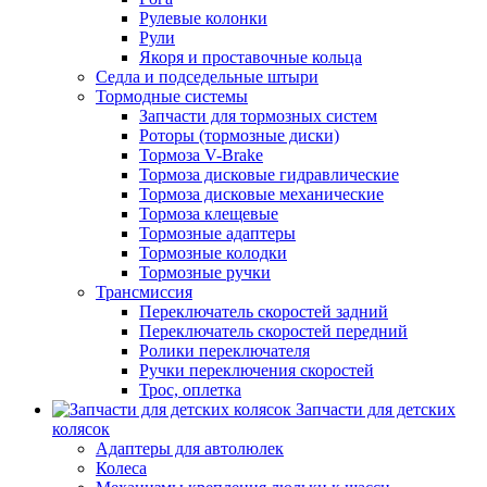
Рулевые колонки
Рули
Якоря и проставочные кольца
Седла и подседельные штыри
Тормодные системы
Запчасти для тормозных систем
Роторы (тормозные диски)
Тормоза V-Brake
Тормоза дисковые гидравлические
Тормоза дисковые механические
Тормоза клещевые
Тормозные адаптеры
Тормозные колодки
Тормозные ручки
Трансмиссия
Переключатель скоростей задний
Переключатель скоростей передний
Ролики переключателя
Ручки переключения скоростей
Трос, оплетка
Запчасти для детских
колясок
Адаптеры для автолюлек
Колеса