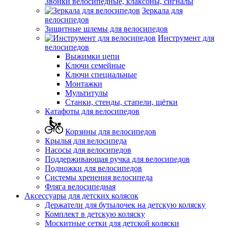
Звонки велосипедные, клаксоны, сигналы
Зеркала для
велосипедов
Зищитные шлемы для велосипедов
Инструмент для
велосипедов
Выжимки цепи
Ключи семейные
Ключи специальные
Монтажки
Мультитулы
Станки, стенды, стапели, щётки
Катафоты для велосипедов
Корзины для велосипедов
Крылья для велосипеда
Насосы для велосипедов
Поддерживающая ручка для велосипедов
Подножки для велосипедов
Системы хренения велосипеда
Фляга велосипедная
Аксессуары для детских колясок
Держатели для бутылочек на детскую коляску
Комплект в детскую коляску
Москитные сетки для детской коляски